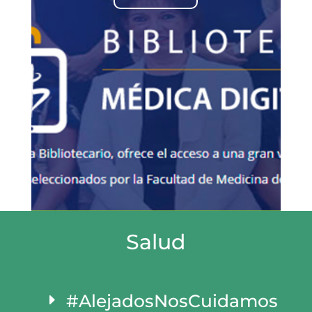
Salud
#AlejadosNosCuidamos