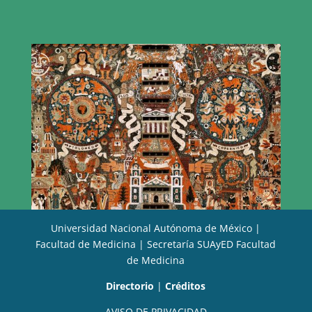
Universidad Nacional Autónoma de México |
Facultad de Medicina | Secretaría SUAyED Facultad
de Medicina
Directorio
|
Créditos
AVISO DE PRIVACIDAD